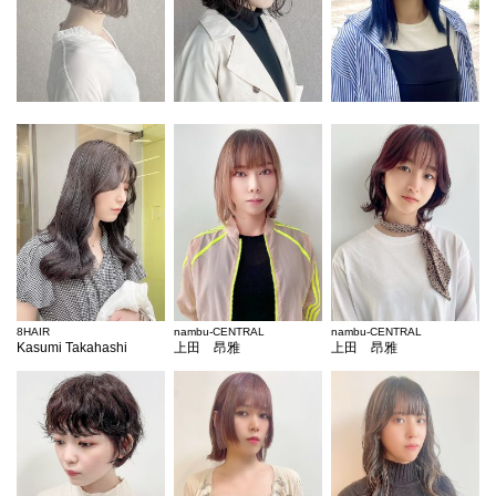
8HAIR
nambu-CENTRAL
nambu-CENTRAL
Kasumi Takahashi
上田 昂雅
上田 昂雅