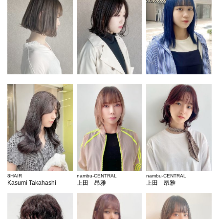
8HAIR
nambu-CENTRAL
nambu-CENTRAL
Kasumi Takahashi
上田 昂雅
上田 昂雅