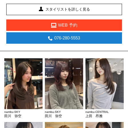
スタイリストを詳しく見る
WEB 予約
076-280-5553
nambu-SKY
nambu-SKY
nambu-CENTRAL
田川 弥空
田川 弥空
上田 昂雅