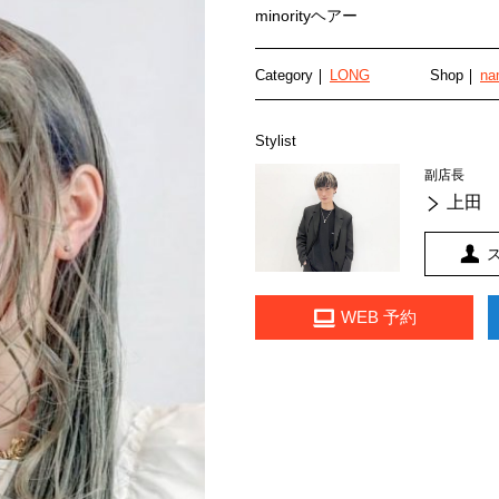
minorityヘアー
Category
LONG
Shop
na
Stylist
副店長
上田 
WEB 予約