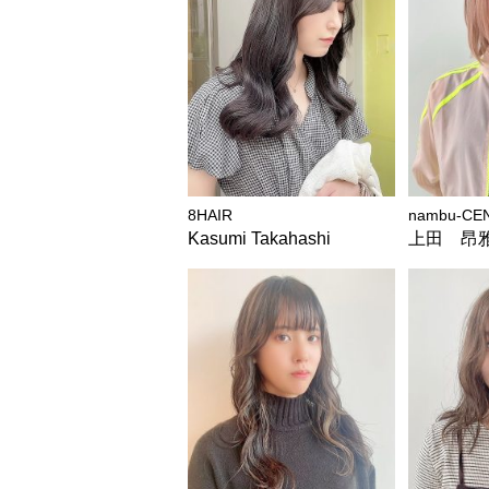
8HAIR
nambu-CE
Kasumi Takahashi
上田 昂