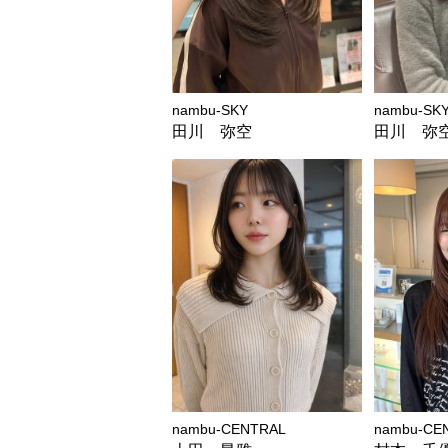
nambu-SKY
nambu-SK
田川 弥空
田川 弥
nambu-CENTRAL
nambu-CE