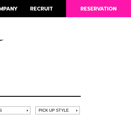
MPANY
RECRUIT
RESERVATION
S
PICK UP STYLE