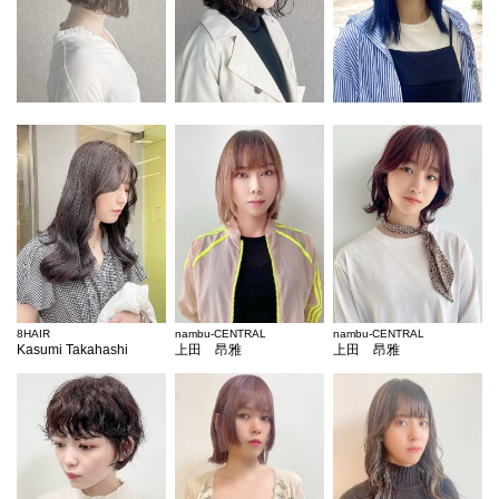
8HAIR
nambu-CENTRAL
nambu-CENTRAL
Kasumi Takahashi
上田 昂雅
上田 昂雅